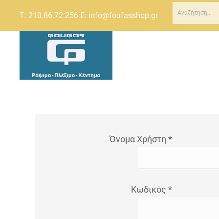
Τ:
210.86.72.256
Ε:
info@foufasshop.gr
Όνομα Χρήστη
*
Κωδικός
*